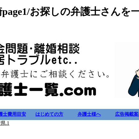
崎page1/お探しの弁護士さんを
護士費用目安
はじめての方
弁護士様へ
広告掲載案
県.1