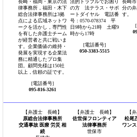
長崎・福岡・東京の法
法的トラブルでお困り
長崎市
律事務所，福田・木下
の方 法テラス・サポ
分の弁
総合法律事務所は3拠
ートダイヤル 電話番
す。
点による広域ネットワ
号：0570-078374 平
ークを活かし，専門性
日9時から21時 土曜9
0
を有した弁護士チーム
時から17時
が経営者と共に戦いま
[電話番号]
す。企業価値の維持・
050-3383-5515
発展を実現する企業法
務に精通したプロ集
団。顧問先様は150社
以上，信頼の証です。
[電話番号]
095-816-3261
【弁護士 長崎】
【弁護士 長崎】
【弁
原総合法律事務所
佐世保フロンティア
松尾
交通事故 医療 労災 相
法律事務所
ワンス
続
世保市