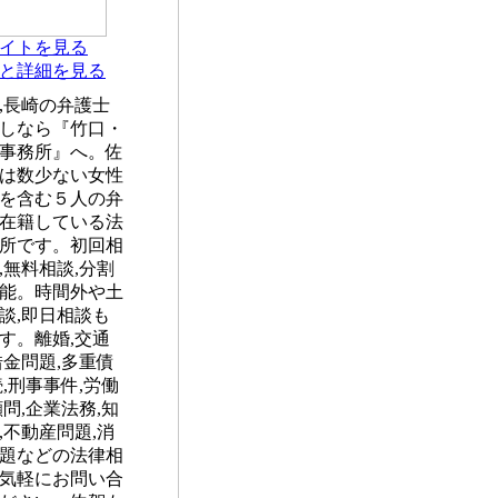
イトを見る
と詳細を見る
,長崎の弁護士
しなら『竹口・
事務所』へ。佐
は数少ない女性
を含む５人の弁
在籍している法
所です。初回相
,無料相談,分割
能。時間外や土
談,即日相談も
す。離婚,交通
借金問題,多重債
続,刑事事件,労働
顧問,企業法務,知
,不動産問題,消
題などの法律相
気軽にお問い合