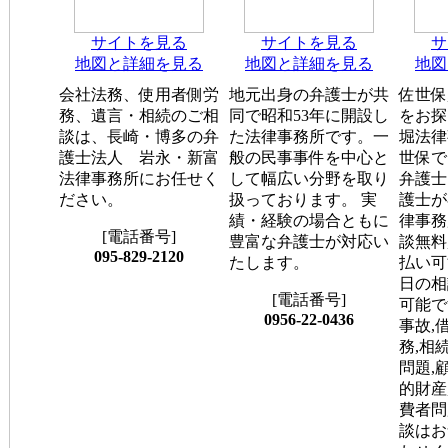
サイトを見る
サイトを見る
サ
地図と詳細を見る
地図と詳細を見る
地図
会社法務、使用者側労
地元出身の弁護士が共
佐世保
務、遺言・相続のご相
同で昭和53年に開設し
をお探
談は、長崎・博多の弁
た法律事務所です。一
堀法律
護士法人 岩永・新富
般の民事事件を中心と
世保で
法律事務所にお任せく
して幅広い分野を取り
弁護士
ださい。
扱っております。 実
護士が
績・経験の場合ともに
律事務
[電話番号]
豊富な弁護士が対応い
談無料
095-829-2120
たします。
払い可
日の相
[電話番号]
可能で
0956-22-0436
事故,
務,相
問題,
的財産
費者問
談はお