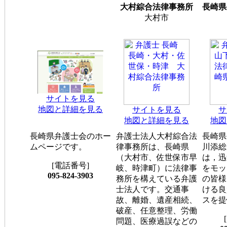
大村綜合法律事務所
長崎県
大村市
サイトを見る
地図と詳細を見る
サイトを見る
サ
地図と詳細を見る
地図
長崎県弁護士会のホー
弁護士法人大村綜合法
長崎県
ムページです。
律事務所は、長崎県
川添総
（大村市、佐世保市早
は，迅
[電話番号]
岐、時津町）に法律事
をモッ
095-824-3903
務所を構えている弁護
の皆様
士法人です。交通事
ける良
故、離婚、遺産相続、
スを提
破産、任意整理、労働
問題、医療過誤などの