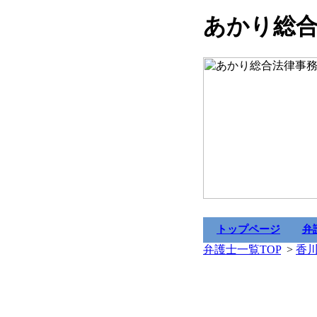
あかり総
トップページ
弁
弁護士一覧TOP
>
香川