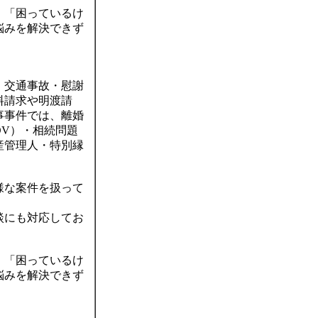
」「困っているけ
悩みを解決できず
。
、交通事故・慰謝
料請求や明渡請
事事件では、離婚
V）・相続問題
産管理人・特別縁
様な案件を扱って
談にも対応してお
。
」「困っているけ
悩みを解決できず