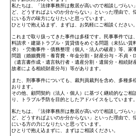
私たちは、「法律事務所は敷居が高いので相談しづらい
ど、どうすればよいのか分からない」といった理由で、
にいる方の味方になりたいと思っています。
ひとりで抱え込まず、まずは、お気軽にご相談ください
これまで取り扱ってきた事件は多様です。民事事件では
料請求・建築トラブル・賃貸借をめぐる問題（未払い賃
求）・労働事件・債務整理（個人・法人の破産）等、家
問題（婚姻費用・養育費・年金分割・財産分与・不貞・D
（遺言書作成・遺言執行者・遺産分割・遺留分・相続財
故者による相続財産分与）等があります。
また、刑事事件についても、裁判員裁判を含め、多種多
おります。
その他、顧問契約（法人・個人）に基づく継続的なご相
り、トラブル予防を目的としたアドバイスをしています
私たちは、「法律事務所は敷居が高いので相談しづらい
ど、どうすればよいのか分からない」といった理由で、
にいる方の力になりたいと思っています。
ひとりで抱え込まずに、まずはご相談ください。